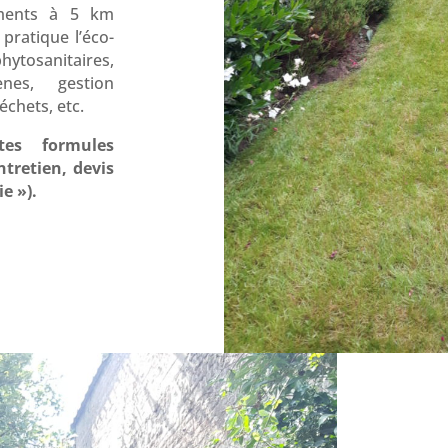
ements à 5 km
pratique l’éco-
hytosanitaires,
nes, gestion
échets, etc.
tes formules
ntretien, devis
ie »).