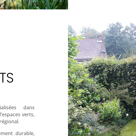
TS
alisées dans
’espaces verts,
 régional.
ment durable,