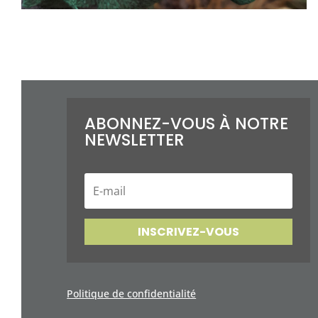
ABONNEZ-VOUS À NOTRE
NEWSLETTER
E
-
m
a
i
INSCRIVEZ-VOUS
l
Politique de confidentialité