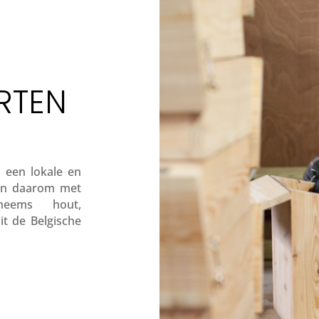
RTEN
 een lokale en
en daarom met
nheems hout,
it de Belgische