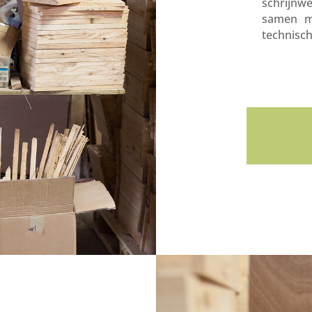
schrijnw
samen m
technisch