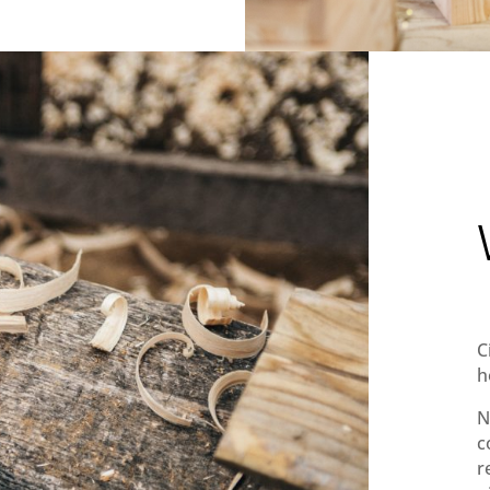
C
h
N
c
r