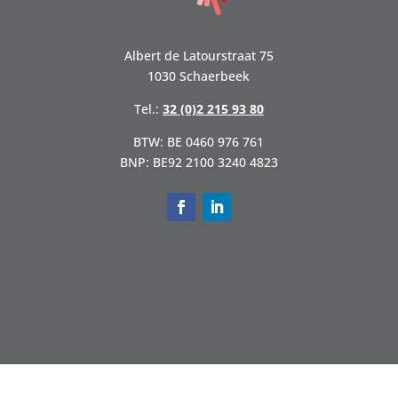
Albert de Latourstraat 75
1030 Schaerbeek
Tel.:
32 (0)2 215 93 80
BTW: BE 0460 976 761
BNP: BE92 2100 3240 4823
F
L
a
i
c
n
e
k
b
e
o
d
o
I
k
n